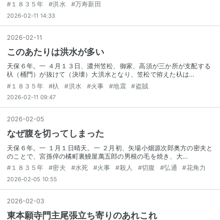
#
１８３５年
#
洪水
#
万寿新田
2026-02-11 14:33
2026
-
02
-
11
このあたりは洪水が多い
天保６年。一 ４月１３日、濃州笠松、御家、高須が三か所が支配する
杁（桶門）が抜けて（決壊）大洪水となり、笠松で拵えた杁は…
#
１８３５年
#
杁
#
洪水
#
火事
#
地震
#
盗賊
2026-02-11 09:47
2026
-
02
-
05
なぜ腹を切ってしまった
天保６年。一 １月１日晴天。一 ２月初、矢場小畑源次郎奥方の密夫と
のことで、宮孫倅の橘町裏鰻屋萬五郎の男根の毛を焼き、大…
#
１８３５年
#
密夫
#
水死
#
火事
#
殺人
#
切腹
#
弘通
#
花角力
2026-02-05 10:55
2026
-
02
-
03
東本願寺門主尾張立ち寄りのあれこれ