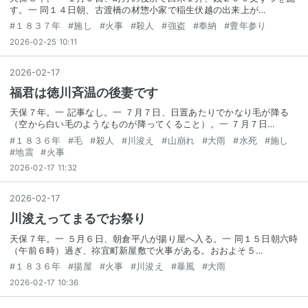
す。一 同１４日朝、古渡橋の材惣小家で稲生伏越の出来上が…
#
１８３７年
#
施し
#
火事
#
殺人
#
強盗
#
奉納
#
豊年参り
2026-02-25 10:11
2026
-
02
-
17
福君は徳川斉温の後妻です
天保７年。一 記事なし。一 ７月７日、日置あたりでかなり毛が降る
（空から白い毛のようなものが降ってくること）。一 ７月７日…
#
１８３６年
#
毛
#
殺人
#
川浚え
#
山崩れ
#
大雨
#
水死
#
施し
#
地震
#
火事
2026-02-17 11:32
2026
-
02
-
17
川浚えってまるでお祭り
天保７年。一 ５月６日、朝倉平八が揚り屋へ入る。一 同１５日朝六時
（午前６時）過ぎ、祢宜町新屋敷で火事がある。おおよそ５…
#
１８３６年
#
揚屋
#
火事
#
川浚え
#
暴風
#
大雨
2026-02-17 10:36