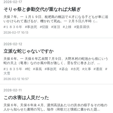
2026
-
02
-
17
そりゃ祭と参勤交代が重なれば大騒ぎ
天保７年。一 １月１９日、枇杷島の橋詰で４才になる子どもが車に追
いかけられて逃げるが、轢かれて死ぬ。一 ２月５日八半時（…
#
１８３６年
#
事故死
#
切腹
#
潅頂
#
上棟
#
曼荼羅供
2026-02-17 10:13
2026
-
02
-
12
立派な蛇じゃないですか
天保６年。一 天保６年乙未閏７月９日、大野木村の蛇池から俗にいう
蛇の天上（竜巻）なのか風や雨が激しく、雲を空に巻き上げ、…
#
１８３５年
#
蛇
#
暴風
#
事故死
#
碁会
#
水死
#
火事
#
遷座
#
大雪
2026-02-12 10:57
2026
-
02
-
11
この水害は人災だった
天保６年。天保６年未４月、濃州高須あたりの洪水の様子をその地の
人から知らせた書簡の写し。瑞作（和歌だと懐紙に書かれた題…