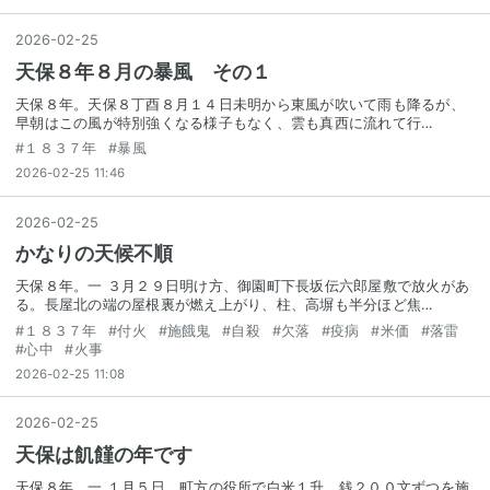
2026
-
02
-
25
天保８年８月の暴風 その１
天保８年。天保８丁酉８月１４日未明から東風が吹いて雨も降るが、
早朝はこの風が特別強くなる様子もなく、雲も真西に流れて行…
#
１８３７年
#
暴風
2026-02-25 11:46
2026
-
02
-
25
かなりの天候不順
天保８年。一 ３月２９日明け方、御園町下長坂伝六郎屋敷で放火があ
る。長屋北の端の屋根裏が燃え上がり、柱、高塀も半分ほど焦…
#
１８３７年
#
付火
#
施餓鬼
#
自殺
#
欠落
#
疫病
#
米価
#
落雷
#
心中
#
火事
2026-02-25 11:08
2026
-
02
-
25
天保は飢饉の年です
天保８年。一 １月５日、町方の役所で白米１升、銭２００文ずつを施