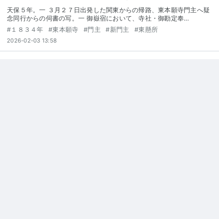
天保５年。一 ３月２７日出発した関東からの帰路、東本願寺門主へ疑
念同行からの伺書の写。一 御嶽宿において、寺社・御勘定奉…
#
１８３４年
#
東本願寺
#
門主
#
新門主
#
東懸所
2026-02-03 13:58