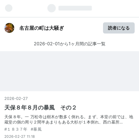
名古屋の町は大騒ぎ
読者になる
2026-02-01から1ヶ月間の記事一覧
2026
-
02
-
27
天保８年８月の暴風 その２
天保８年。一 万松寺は樹木が数多く倒れる。まず、本堂の前では、地
蔵堂の側の周り２間半あまりもある大杉が１本倒れ、西の墓所…
#
１８３７年
#
暴風
2026-02-27 11:18